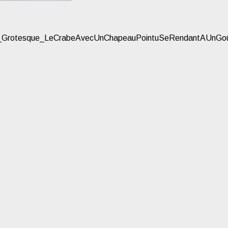
Grotesque_LeCrabeAvecUnChapeauPointuSeRendantAUnGoût
ATION
CLE