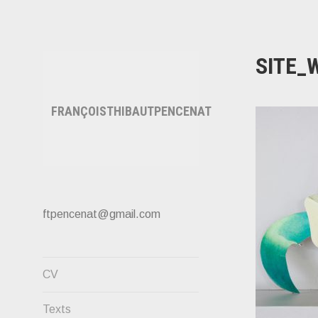
Accéder
au
contenu
SITE_
principal
FRANÇOISTHIBAUTPENCENAT
ftpencenat@gmail.com
CV
Texts