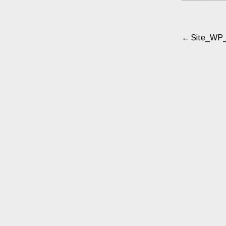
Site_WP_
NAVIG
DE
L’ARTI