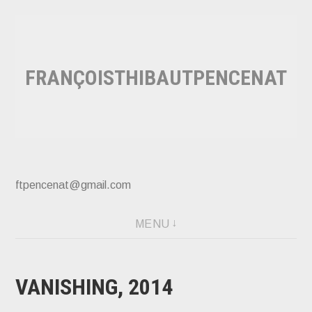
Accéder
au
contenu
FRANÇOISTHIBAUTPENCENAT
principal
ftpencenat@gmail.com
MENU
VANISHING, 2014