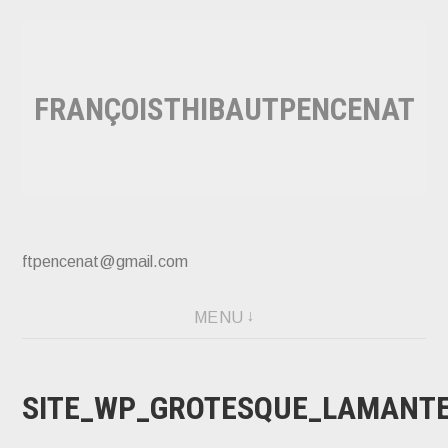
Accéder
au
contenu
FRANÇOISTHIBAUTPENCENAT
principal
ftpencenat@gmail.com
MENU
SITE_WP_GROTESQUE_LAMANTE