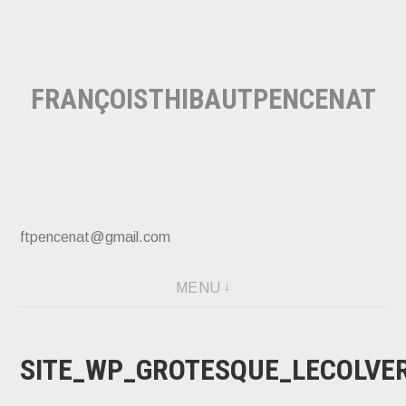
Accéder
au
contenu
FRANÇOISTHIBAUTPENCENAT
principal
ftpencenat@gmail.com
MENU
SITE_WP_GROTESQUE_LECOLVE