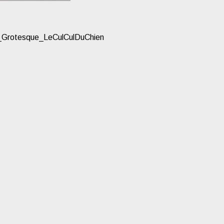
Grotesque_LeCulCulDuChien
ATION
CLE