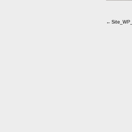
Site_WP_
NAVIG
DE
L’ARTI