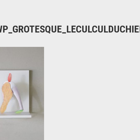
WP_GROTESQUE_LECULCULDUCHI