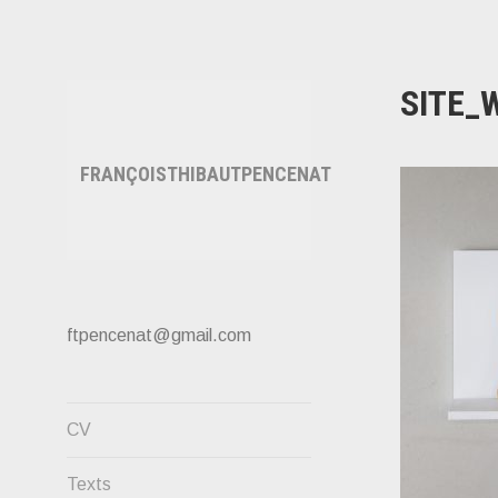
Accéder
au
contenu
SITE_
principal
FRANÇOISTHIBAUTPENCENAT
ftpencenat@gmail.com
CV
Texts