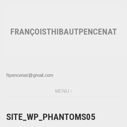
Accéder
au
contenu
FRANÇOISTHIBAUTPENCENAT
principal
ftpencenat@gmail.com
MENU
SITE_WP_PHANTOMS05