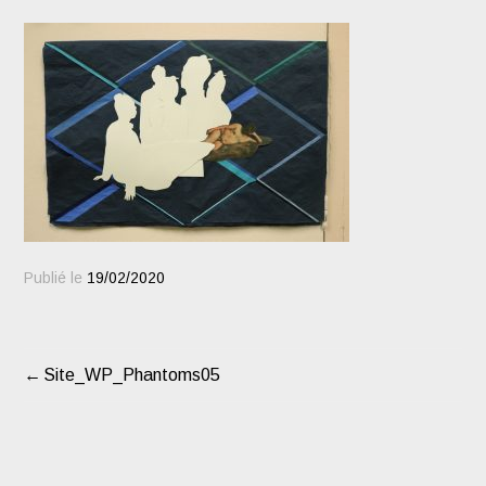
Publié le
19/02/2020
Site_WP_Phantoms05
NAVIGATION
DE