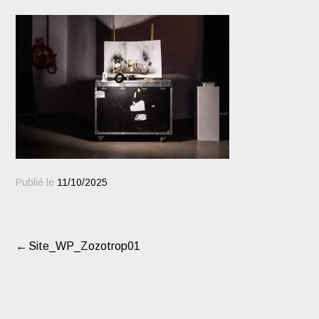
Publié le
11/10/2025
Site_WP_Zozotrop01
NAVIGATION
DE