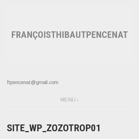
Accéder
au
contenu
FRANÇOISTHIBAUTPENCENAT
principal
ftpencenat@gmail.com
MENU
SITE_WP_ZOZOTROP01